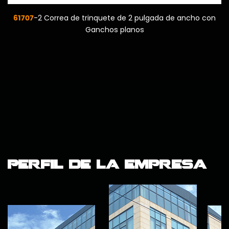
61006
uete de 2 pulgada de ancho con
-1 pulgada correas de 
hos planos
Perfil de la empresa