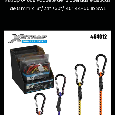
Xstrap 64009 Paquete de 16 cuerdas elásticas
de 8 mm x 18”/24” /30”/ 40” 44-55 lb SWL