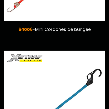
64006
-Mini Cordones de bungee