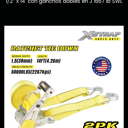
1/2” x 14’ con ganchos dobles en J 1667 lb SWL