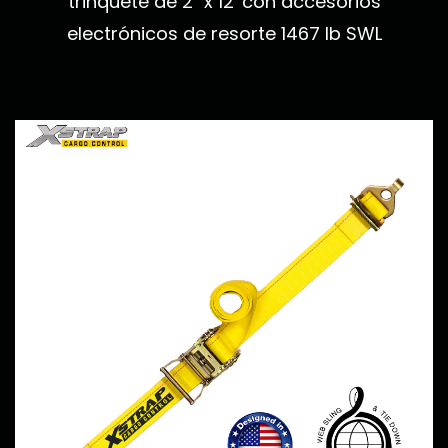
trinquete de 2" x 12' con accesorios
electrónicos de resorte 1467 lb SWL