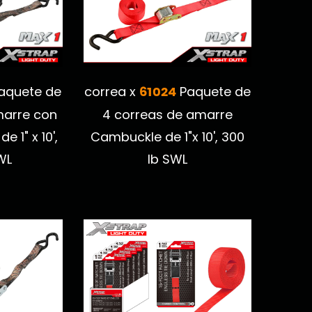
61024
aquete de
correa x
Paquete de
marre con
4 correas de amarre
 1" x 10',
Cambuckle de 1"x 10', 300
WL
lb SWL