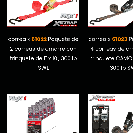
61022
61023
correa x
Paquete de
correa x
P
2 correas de amarre con
4 correas de a
trinquete de 1" x 10', 300 lb
trinquete CAMO de
SWL
300 lb S