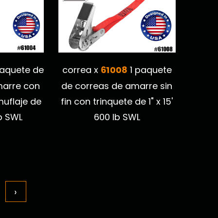
61008
aquete de
correa x
1 paquete
marre con
de correas de amarre sin
muflaje de
fin con trinquete de 1" x 15'
lb SWL
600 lb SWL
›