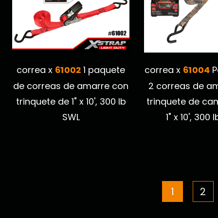
61002
61004
correa x
1 paquete
correa x
P
de correas de amarre con
2 correas de a
trinquete de 1" x 10', 300 lb
trinquete de ca
SWL
1" x 10', 300 
1
2