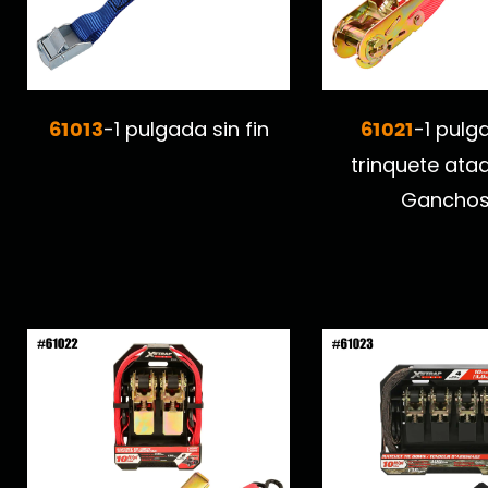
61013
61021
-1 pulgada sin fin
-1 pulg
trinquete ata
Ganchos