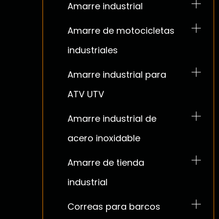
cubierta/apuntalamiento
Amarre industrial
Cadena de transporte
y carril en L
Amarre de motocicletas
Hardware de cadena
Componentes del
industriales
Carpetas de cadena
sistema de terrazas
Amarre industrial para
Estante de bobina
Accesorios interiores
ATV UTV
Anillos en D de alta
Kit de correas de riel E
Amarre industrial de
resistencia
acero inoxidable
Redes de carga
Lazos de lona Epdm
Amarre de tienda
Productos relacionados
industrial
con la seguridad
Correas para barcos