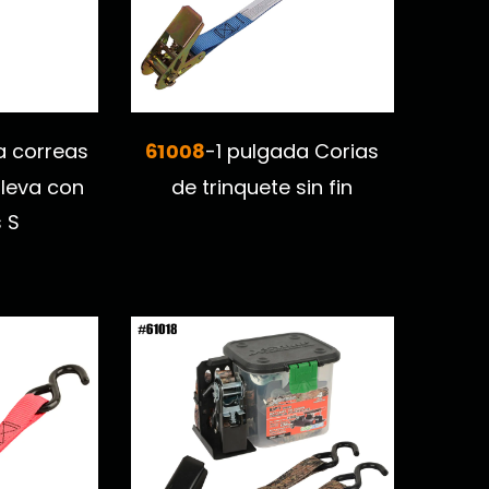
61008
a correas
-1 pulgada Corias
 leva con
de trinquete sin fin
 S