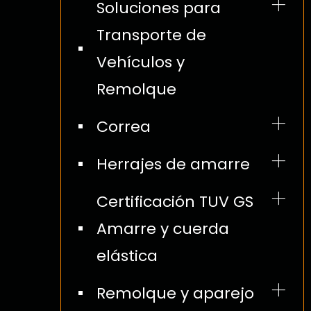
Soluciones para
Transporte de
Vehículos y
Remolque
Correas de transporte
Correa
automático
Herrajes de amarre
Correas de amarre para
Hebillas de cámara y
Certificación TUV GS
automóvil
trinquete
Amarre y cuerda
Correa de repuesto para
S Gancho y cable de
elástica
amarre de coche.
cable y cable de
Remolque y aparejo
Correas de cesta para
extensión de cadena