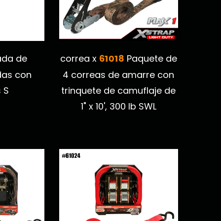
61018
ada de
correa x
Paquete de
das con
4 correas de amarre con
 S
trinquete de camuflaje de
1" x 10', 300 lb SWL