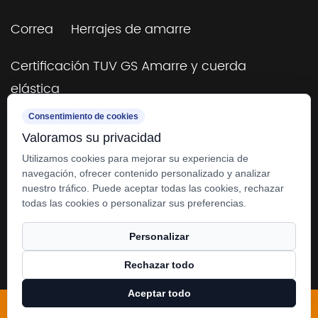
Correa
Herrajes de amarre
Certificación TUV GS Amarre y cuerda
elástica
Consentimiento de cookies
Remolque y aparejo
Valoramos su privacidad
4×4 todoterreno y remolques
Utilizamos cookies para mejorar su experiencia de
navegación, ofrecer contenido personalizado y analizar
nuestro tráfico. Puede aceptar todas las cookies, rechazar
todas las cookies o personalizar sus preferencias.
Personalizar
Derechos de autor © 2025
Zhangjiagang SMK
Rechazar todo
MFG. Co., Ltd.
Reservados todos los derechos.
Aceptar todo
Incógnita
Facebook
Productos
Noticias