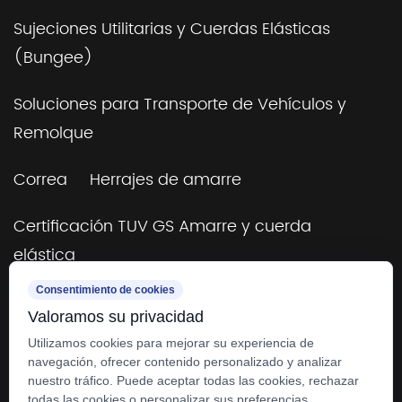
Sujeciones Utilitarias y Cuerdas Elásticas
(Bungee)
Soluciones para Transporte de Vehículos y
Remolque
Correa
Herrajes de amarre
Certificación TUV GS Amarre y cuerda
elástica
Consentimiento de cookies
Remolque y aparejo
Valoramos su privacidad
4×4 todoterreno y remolques
Utilizamos cookies para mejorar su experiencia de
navegación, ofrecer contenido personalizado y analizar
nuestro tráfico. Puede aceptar todas las cookies, rechazar
todas las cookies o personalizar sus preferencias.