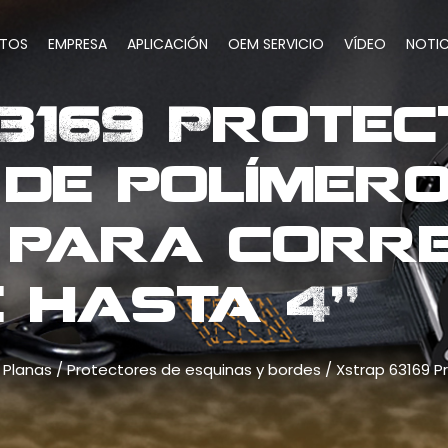
TOS
EMPRESA
APLICACIÓN
OEM SERVICIO
VÍDEO
NOTIC
3169 Protec
 de polímero
 para corr
 hasta 4"
 Planas
/
Protectores de esquinas y bordes
/
Xstrap 63169 P