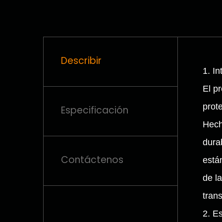
Describir
1. I
El p
prot
Especificación
Hech
dura
Contáctenos
está
de l
tran
2. E