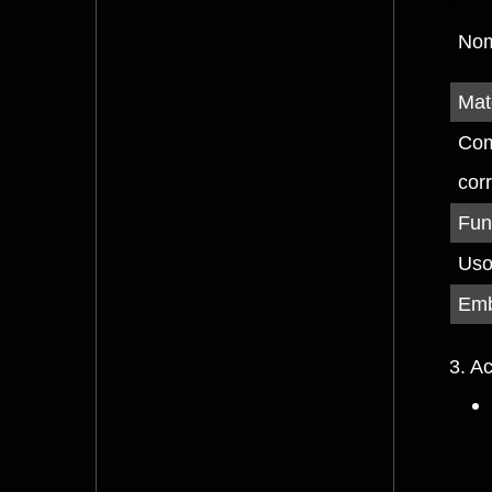
Nom
Mat
Com
cor
Fun
Us
Emb
3. A