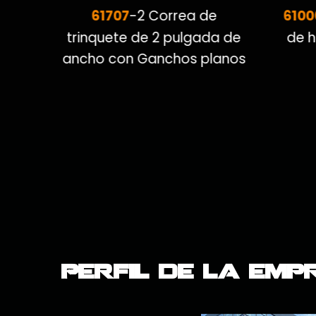
61707
6100
quete
-2 Correa de
o con
trinquete de 2 pulgada de
de h
ancho con Ganchos planos
Perfil de la emp